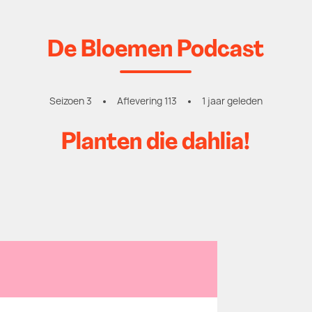
De Bloemen Podcast
Seizoen 3
Aflevering 113
1 jaar geleden
Planten die dahlia!