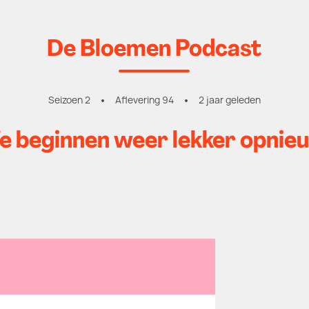
De Bloemen Podcast
Seizoen 2
Aflevering 94
2 jaar geleden
 beginnen weer lekker opnie