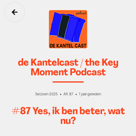
Ga terug
de Kantelcast / the Key
Moment Podcast
Seizoen 2025
Afl. 87
1 jaar geleden
#87 Yes, ik ben beter, wat
nu?