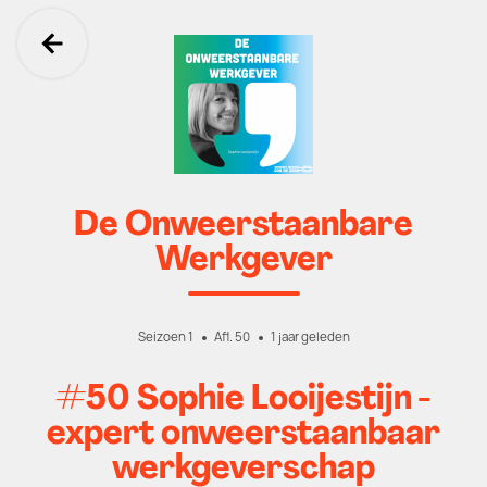
Ga terug
De Onweerstaanbare
Werkgever
Seizoen 1
Afl. 50
1 jaar geleden
#50 Sophie Looijestijn -
expert onweerstaanbaar
werkgeverschap