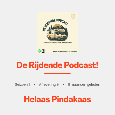
De Rijdende Podcast!
Seizoen 1
Aflevering 9
8 maanden geleden
Helaas Pindakaas