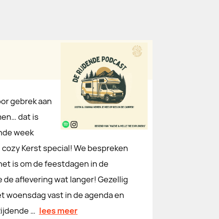
oor gebrek aan
men… dat is
ende week
 cozy Kerst special! We bespreken
het is om de feestdagen in de
 de aflevering wat langer! Gezellig
zet woensdag vast in de agenda en
Rijdende …
lees meer