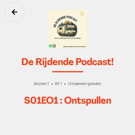
Ga terug
De Rijdende Podcast!
Seizoen 1
Afl. 1
10 maanden geleden
S01EO1 : Ontspullen