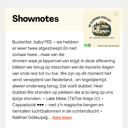
Shownotes
Bucketlist, baby!YES — we hebben
er weer twee afgestreept.En niet
zomaar twee… maar van die
dromen waar je kippenvel van krijgt.In deze aflevering
blikken we terug op misschien wel de mooiste dagen
van onze reis tot nu toe. We zijn op dit moment het
verst verwijderd van Nederland… en tegelijkertijd
alweer onderweg terug. Dat voelt dubbel. Heel
dubbel.We stonden op plekken die al zo lang op ons
lijstje stonden: • Lake Meke (TikTok-linkje 👇🏻) •
Cappadocië ♥️♥️♥️ — met z’n magische bergen en
tientallen luchtballonnen in de ochtendlucht •
Nallıhan Gökkuşağ…
lees meer