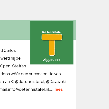
ld Carlos
 werd hij de
Open. Steffan
ijdens wéér een succeseditie van
n via X: @detennistafel, @Davavaki
 mail:info@detennistafel.nl.…
lees