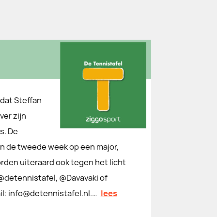
 dat Steffan
ver zijn
s. De
 in de tweede week op een major,
den uiteraard ook tegen het licht
nistafel⁠⁠⁠⁠, @⁠⁠⁠⁠Davavaki⁠⁠⁠⁠ of
il: ⁠⁠⁠⁠info@detennistafel.nl⁠⁠⁠⁠.…
lees