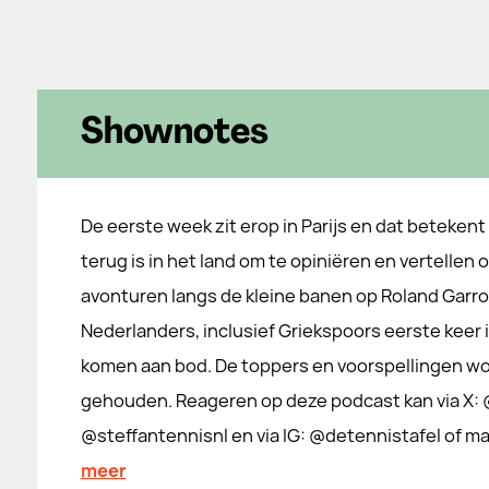
Shownotes
De eerste week zit erop in Parijs en dat betekent
terug is in het land om te opiniëren en vertellen o
avonturen langs de kleine banen op Roland Garro
Nederlanders, inclusief Griekspoors eerste keer
komen aan bod. De toppers en voorspellingen wor
gehouden. Reageren op deze podcast kan via X: @⁠⁠⁠⁠deten
@⁠⁠⁠⁠steffantennisnl⁠⁠⁠⁠ en via IG: @⁠⁠⁠⁠detennistafel⁠⁠⁠⁠ of ma
meer