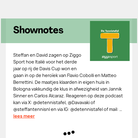
Shownotes
Steffan en David zagen op Ziggo
Sport hoe Italië voor het derde
jaar op rij de Davis Cup won en
gaan in op de heroïek van Flavio Cobolli en Matteo
Berrettini. De maatjes klaarden in eigen huis in
Bologna vakkundig de klus in afwezigheid van Jannik
Sinner en Carlos Alcaraz. Reageren op deze podcast
kan via X: @⁠⁠⁠⁠⁠⁠⁠⁠⁠⁠⁠⁠⁠⁠⁠⁠⁠⁠⁠⁠detennistafel⁠⁠⁠⁠⁠⁠⁠⁠⁠⁠⁠⁠⁠⁠⁠⁠⁠⁠⁠⁠, @⁠⁠⁠⁠⁠⁠⁠⁠⁠⁠⁠⁠⁠⁠⁠⁠⁠⁠⁠⁠Davavaki⁠⁠⁠⁠⁠⁠⁠⁠⁠⁠⁠⁠⁠⁠⁠⁠⁠⁠⁠⁠ of
@⁠⁠⁠⁠⁠⁠⁠⁠⁠⁠⁠⁠⁠⁠⁠⁠⁠⁠⁠⁠steffantennisnl⁠⁠⁠⁠⁠⁠⁠⁠⁠⁠⁠⁠⁠⁠⁠⁠⁠⁠⁠⁠ en via IG: @⁠⁠⁠⁠⁠⁠⁠⁠⁠⁠⁠⁠⁠⁠⁠⁠⁠⁠⁠⁠detennistafel⁠⁠⁠⁠⁠⁠⁠⁠⁠⁠⁠⁠⁠⁠⁠⁠⁠⁠⁠⁠ of mail: ⁠⁠⁠⁠⁠⁠⁠⁠⁠…
lees meer