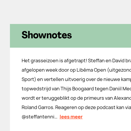
Shownotes
Het grasseizoen is afgetrapt! Steffan en David b
afgelopen week door op Libéma Open (uitgezon
Sport) en vertellen uitvoerig over de nieuwe ka
topwedstrijd van Thijs Boogaard tegen Daniil Me
wordt er teruggeblikt op de primeurs van Alexan
Roland Garros. Reageren op deze podcast kan via X: @⁠⁠⁠⁠⁠⁠⁠⁠⁠⁠⁠⁠⁠⁠⁠⁠⁠⁠⁠⁠⁠⁠⁠⁠⁠⁠⁠detennistafel⁠⁠⁠⁠⁠⁠⁠⁠⁠⁠⁠⁠⁠⁠⁠⁠⁠⁠⁠⁠
@⁠⁠⁠⁠⁠⁠⁠⁠⁠⁠⁠⁠⁠⁠⁠⁠⁠⁠⁠⁠⁠⁠⁠⁠⁠⁠⁠steffantenni…
lees meer