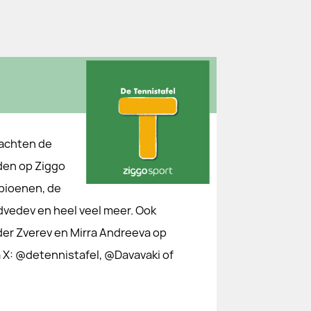
rachten de
den op Ziggo
mpioenen, de
dvedev en heel veel meer. Ook
der Zverev en Mirra Andreeva op
⁠⁠⁠⁠⁠⁠⁠, @⁠⁠⁠⁠⁠⁠⁠⁠⁠⁠⁠⁠⁠⁠⁠⁠⁠⁠⁠⁠⁠⁠⁠⁠⁠⁠⁠Davavaki⁠⁠⁠⁠⁠⁠⁠⁠⁠⁠⁠⁠⁠⁠⁠⁠⁠⁠⁠⁠⁠⁠⁠⁠⁠⁠⁠ of