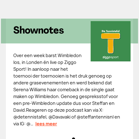
Shownotes
Over een week barst Wimbledon
los, in Londen én live op Ziggo
Sport! In aanloop naar het
toernooi der toernooien is het druk genoeg op
andere grasevenementen en werd bekend dat
Serena Williams haar comeback in de single gaat
maken op Wimbledon. Genoeg gespreksstof voor
een pre-Wimbledon update dus voor Steffan en
David.Reageren op deze podcast kan via X:
@⁠⁠⁠⁠⁠⁠⁠⁠⁠⁠⁠⁠⁠⁠⁠⁠⁠⁠⁠⁠⁠⁠⁠detennistafel⁠⁠⁠⁠⁠⁠⁠⁠⁠⁠⁠⁠⁠⁠⁠⁠⁠⁠⁠⁠⁠⁠⁠, @⁠⁠⁠⁠⁠⁠⁠⁠⁠⁠⁠⁠⁠⁠⁠⁠⁠⁠⁠⁠⁠⁠⁠Davavaki⁠⁠⁠⁠⁠⁠⁠⁠⁠⁠⁠⁠⁠⁠⁠⁠⁠⁠⁠⁠⁠⁠⁠ of @⁠⁠⁠⁠⁠⁠⁠⁠⁠⁠⁠⁠⁠⁠⁠⁠⁠⁠⁠⁠⁠⁠⁠steffantennisnl⁠⁠⁠⁠⁠⁠⁠⁠⁠⁠⁠⁠⁠⁠⁠⁠⁠⁠⁠⁠⁠⁠⁠ en
via IG: @⁠⁠⁠⁠⁠⁠⁠…
lees meer