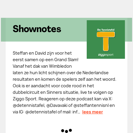
Shownotes
Steffan en David zijn voor het
eerst samen op een Grand Slam!
Vanaf het dak van Wimbledon
laten ze hun licht schijnen over de Nederlandse
resultaten en komen de spelers zelf aan het woord.
Ook is er aandacht voor code rood in het
dubbelcircuit en Sinners situatie, live te volgen op
Ziggo Sport. Reageren op deze podcast kan via X:
@⁠⁠⁠⁠⁠⁠⁠⁠⁠⁠⁠⁠⁠⁠⁠⁠detennistafel⁠⁠⁠⁠⁠⁠⁠⁠⁠⁠⁠⁠⁠⁠⁠⁠, @⁠⁠⁠⁠⁠⁠⁠⁠⁠⁠⁠⁠⁠⁠⁠⁠Davavaki⁠⁠⁠⁠⁠⁠⁠⁠⁠⁠⁠⁠⁠⁠⁠⁠ of @⁠⁠⁠⁠⁠⁠⁠⁠⁠⁠⁠⁠⁠⁠⁠⁠steffantennisnl⁠⁠⁠⁠⁠⁠⁠⁠⁠⁠⁠⁠⁠⁠⁠⁠ en
via IG: @⁠⁠⁠⁠⁠⁠⁠⁠⁠⁠⁠⁠⁠⁠⁠⁠detennistafel⁠⁠⁠⁠⁠⁠⁠⁠⁠⁠⁠⁠⁠⁠⁠⁠ of mail: ⁠⁠⁠⁠⁠⁠⁠⁠⁠⁠⁠⁠⁠⁠⁠⁠inf…
lees meer