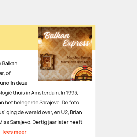
n Balkan
r, of
puno!In deze
 Nogić thuis in Amsterdam. In 1993,
an het belegerde Sarajevo. De foto
us' ging de wereld over, en U2, Brian
ss Sarajevo. Dertig jaar later heeft
…
lees meer