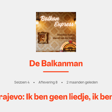
De Balkanman
Seizoen 4
Aflevering 8
2 maanden geleden
rajevo: Ik ben geen liedje, ik b