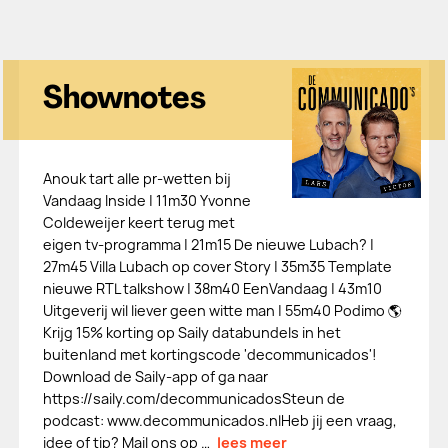
Shownotes
Anouk tart alle pr-wetten bij
Vandaag Inside | 11m30 Yvonne
Coldeweijer keert terug met
eigen tv-programma | 21m15 De nieuwe Lubach? |
27m45 Villa Lubach op cover Story | 35m35 Template
nieuwe RTL talkshow | 38m40 EenVandaag | 43m10
Uitgeverij wil liever geen witte man | 55m40 Podimo 🌎
Krijg 15% korting op Saily databundels in het
buitenland met kortingscode 'decommunicados'!
Download de Saily-app of ga naar
https://saily.com/decommunicadosSteun de
podcast: ⁠⁠⁠⁠⁠⁠⁠⁠⁠⁠⁠www.decommunicados.nl⁠⁠⁠⁠⁠⁠⁠⁠⁠⁠⁠Heb jij een vraag,
idee of tip? Mail ons op ⁠⁠⁠⁠⁠⁠⁠⁠⁠⁠…
lees meer