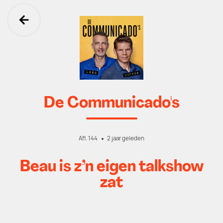
Ga terug
De Communicado's
Afl. 144
2 jaar geleden
Beau is z’n eigen talkshow
zat