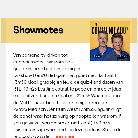
Shownotes
Van personality-driven tot
eenheidsworst: waarom Beau
geen zin meer heeft in z'n eigen
talkshow | 6m20 Het gaat niet goed met Bar Laat |
13m30 Mooi, grappig en leuk: de quiz-kandidaten van
RTL | 19m25 Eva Jinek staat te popelen om op vrijdag
extra uitzendingen te maken | 22m55 Waarom John
de Mol RTL4 verkiest boven z'n eigen zenders |
29m25 Medisch Centrum West | 33m35 Jaguar krijgt
de ophef waar het zo vurig op hoopte (en waarom 'if
you go woke, you go broke' niet klopt) | 49m35
Luisteraars zijn woedend op deze podcastSteun de
podcast: ⁠⁠⁠⁠⁠⁠⁠⁠⁠⁠⁠www.de…
lees meer