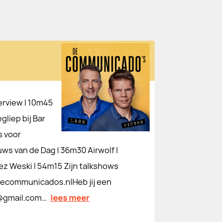
erview | 10m45
gliep bij Bar
s voor
s van de Dag | 36m30 Airwolf |
ez Weski | 54m15 Zijn talkshows
mmunicados.nl⁠⁠⁠⁠⁠⁠⁠⁠⁠⁠⁠Heb jij een
⁠⁠⁠⁠⁠⁠⁠⁠⁠⁠⁠⁠⁠⁠⁠⁠⁠⁠⁠⁠⁠⁠⁠⁠⁠⁠…
lees meer