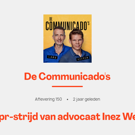
De Communicado's
Aflevering 150
2 jaar geleden
pr-strijd van advocaat Inez W