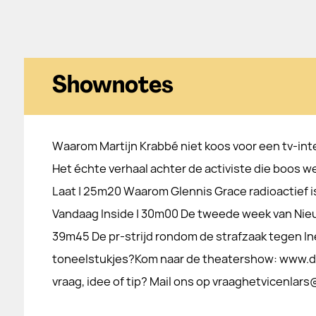
Shownotes
Waarom Martijn Krabbé niet koos voor een tv-int
Het échte verhaal achter de activiste die boos we
Laat | 25m20 Waarom Glennis Grace radioactief i
Vandaag Inside | 30m00 De tweede week van Nieuw
39m45 De pr-strijd rondom de strafzaak tegen In
toneelstukjes?Kom naar de theatershow: ⁠⁠⁠⁠⁠⁠⁠⁠⁠⁠⁠www.deco
vraag, idee of tip? Mail ons op ⁠⁠⁠⁠⁠⁠⁠⁠⁠⁠⁠⁠⁠⁠⁠⁠⁠⁠⁠⁠⁠⁠⁠⁠⁠⁠⁠⁠⁠⁠⁠⁠⁠⁠⁠⁠⁠⁠⁠⁠vraaghetvicenlars@gmail.com⁠⁠⁠⁠⁠