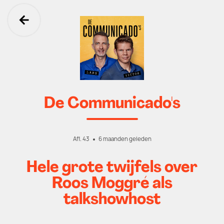
Ga terug
De Communicado's
Afl. 43
6 maanden geleden
Hele grote twijfels over
Roos Moggré als
talkshowhost