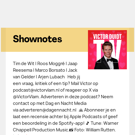
Shownotes
Tim de Wit | Roos Moggré | Jaap
Reesema | Marco Borsato | Jack
van Gelder | Arjen Lubach Heb jij
een vraag, kritiek of een tip? Mail Victor op
podcast@victorvlam.nl of reageer op X via
@VictorVlam. Adverteren in deze podcast? Neem
contact op met Dag en Nacht Media
via adverteren@dagennacht.nl 🙏 Abonneer je en
laat een recensie achter bij ⁠⁠⁠⁠⁠⁠⁠⁠⁠⁠⁠⁠⁠⁠⁠⁠⁠⁠⁠⁠⁠⁠⁠⁠⁠⁠⁠⁠⁠⁠⁠⁠⁠⁠⁠⁠⁠⁠⁠⁠⁠⁠⁠Apple Podcasts⁠⁠⁠⁠⁠⁠⁠⁠⁠⁠⁠⁠⁠⁠⁠⁠⁠⁠⁠⁠⁠⁠⁠⁠⁠⁠⁠⁠⁠⁠⁠⁠⁠⁠⁠⁠⁠⁠⁠⁠⁠⁠⁠ of geef
een beoordeling in de Spotify-app! 🎵 Tune: Warner
Chappell Production Music.📸 Foto: William Rutten.