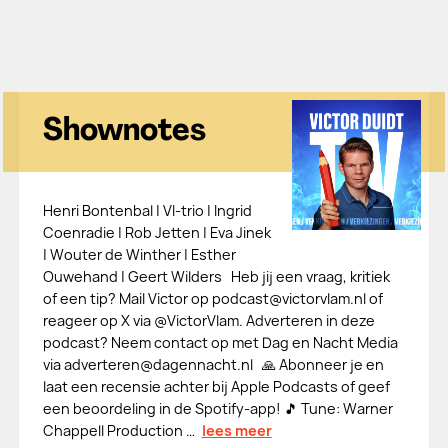
Shownotes
Henri Bontenbal | VI-trio | Ingrid
Coenradie | Rob Jetten | Eva Jinek
| Wouter de Winther | Esther
Ouwehand | Geert Wilders Heb jij een vraag, kritiek
of een tip? Mail Victor op podcast@victorvlam.nl of
reageer op X via @VictorVlam. Adverteren in deze
podcast? Neem contact op met Dag en Nacht Media
via adverteren@dagennacht.nl 🙏 Abonneer je en
laat een recensie achter bij ⁠⁠⁠⁠⁠⁠⁠⁠⁠⁠⁠⁠⁠⁠⁠⁠⁠⁠⁠⁠⁠⁠⁠⁠⁠⁠⁠⁠⁠⁠⁠⁠⁠⁠⁠⁠⁠⁠⁠⁠⁠⁠⁠Apple Podcasts⁠⁠⁠⁠⁠⁠⁠⁠⁠⁠⁠⁠⁠⁠⁠⁠⁠⁠⁠⁠⁠⁠⁠⁠⁠⁠⁠⁠⁠⁠⁠⁠⁠⁠⁠⁠⁠⁠⁠⁠⁠⁠⁠ of geef
een beoordeling in de Spotify-app! 🎵 Tune: Warner
Chappell Production …
lees meer