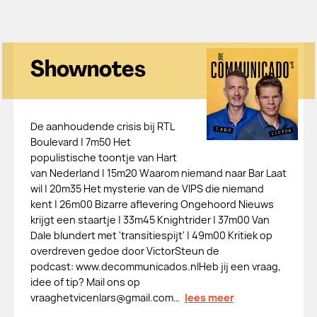
Shownotes
De aanhoudende crisis bij RTL
Boulevard | 7m50 Het
populistische toontje van Hart
van Nederland | 15m20 Waarom niemand naar Bar Laat
wil | 20m35 Het mysterie van de VIPS die niemand
kent | 26m00 Bizarre aflevering Ongehoord Nieuws
krijgt een staartje | 33m45 Knightrider | 37m00 Van
Dale blundert met 'transitiespijt' | 49m00 Kritiek op
overdreven gedoe door VictorSteun de
podcast: ⁠⁠⁠⁠⁠⁠⁠⁠⁠⁠⁠www.decommunicados.nl⁠⁠⁠⁠⁠⁠⁠⁠⁠⁠⁠Heb jij een vraag,
idee of tip? Mail ons op
⁠⁠⁠⁠⁠⁠⁠⁠⁠⁠⁠⁠⁠⁠⁠⁠⁠⁠⁠⁠⁠⁠⁠⁠⁠⁠⁠⁠⁠⁠⁠⁠⁠⁠⁠⁠⁠⁠⁠⁠vraaghetvicenlars@gmail.com⁠⁠⁠⁠⁠⁠⁠⁠⁠⁠⁠⁠⁠⁠⁠⁠⁠⁠⁠⁠⁠⁠⁠…
lees meer