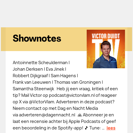
Shownotes
Antoinnette Scheulderman |
Johan Derksen | Eva Jinek |
Robbert Dijkgraaf | Sam Hagens |
Frank van Leeuwen | Thomas van Groningen |
Samantha Steenwijk Heb jij een vraag, kritiek of een
tip? Mail Victor op podcast@victorvlam.nl of reageer
op X via @VictorVlam. Adverteren in deze podcast?
Neem contact op met Dag en Nacht Media
via adverteren@dagennacht.nl 🙏 Abonneer je en
laat een recensie achter bij ⁠⁠⁠⁠⁠⁠⁠⁠⁠⁠⁠⁠⁠⁠⁠⁠⁠⁠⁠⁠⁠⁠⁠⁠⁠⁠⁠⁠⁠⁠⁠⁠⁠⁠⁠⁠⁠⁠⁠⁠⁠⁠⁠Apple Podcasts⁠⁠⁠⁠⁠⁠⁠⁠⁠⁠⁠⁠⁠⁠⁠⁠⁠⁠⁠⁠⁠⁠⁠⁠⁠⁠⁠⁠⁠⁠⁠⁠⁠⁠⁠⁠⁠⁠⁠⁠⁠⁠⁠ of geef
een beoordeling in de Spotify-app! 🎵 Tune: …
lees