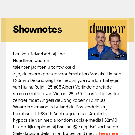
Shownotes
Een knuffelverbod bij The
Headliner, waarom
talentenjachten uitontwikkeld
zijn, de overexposure voor Amstel en Marieke Elsinga
| 20m45 De ondraaglijke mediahype rondom Babygirl
van Halina Reijn | 25m05 Albert Verlinde hekelt de
stomme rotkop van Victor | 28m30 Transfertip: welke
zender moet Angela de Jong kopen? | 32m00
Waarom niemand in tv-land de Postcodeloterij
bekritiseert | 38m15 Achtuurjournaal | 41m15 De
hypocrisie van media rondom sociale media | 52m10
Ein-de-lijk applaus bij Bar Laat🌎 Krijg 15% korting op
Saily databundels in het buitenland met…
lees meer