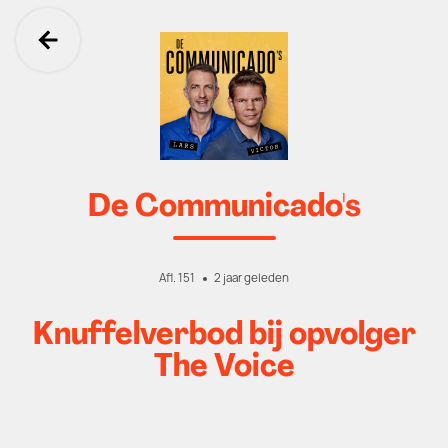
Ga terug
De Communicado's
Afl. 151
2 jaar geleden
Knuffelverbod bij opvolger
The Voice