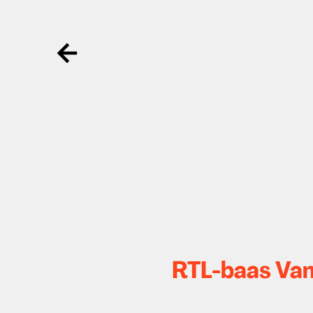
Ga terug
RTL-baas Van 