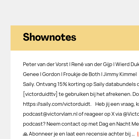
Shownotes
Peter van der Vorst | René van der Gijp | Wierd Duk
Genee | Gordon | Froukje de Both | Jimmy Kimmel
Saily. Ontvang 15% korting op Saily databundels 
[victorduidttv] te gebruiken bij het afrekenen. D
https://saily.com/victorduidt. Heb jij een vraag, kr
podcast@victorvlam.nl of reageer op X via @Vict
podcast? Neem contact op met Dag en Nacht Me
🙏 Abonneer je en laat een recensie achter bij ⁠⁠⁠⁠⁠⁠⁠⁠⁠…