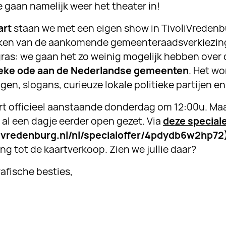
 gaan namelijk weer het theater in!
art
staan we met een eigen show in TivoliVredenbu
teken van de aankomende gemeenteraadsverkiezin
gras: we gaan het zo weinig mogelijk hebben over 
ieke ode aan de Nederlandse gemeenten
. Het wo
n, slogans, curieuze lokale politieke partijen en
rt officieel aanstaande donderdag om 12:00u. Maa
al een dagje eerder open gezet. Via
deze speciale
volivredenburg.nl/nl/specialoffer/4pdydb6w2hp72
g tot de kaartverkoop. Zien we jullie daar?
rafische besties,