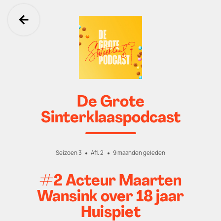
Ga terug
De Grote
Sinterklaaspodcast
Seizoen 3
Afl. 2
9 maanden geleden
#2 Acteur Maarten
Wansink over 18 jaar
Huispiet