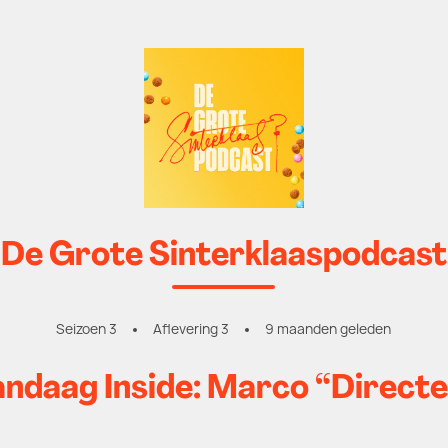
De Grote Sinterklaaspodcast
Seizoen 3
Aflevering 3
9 maanden geleden
andaag Inside: Marco “Direct