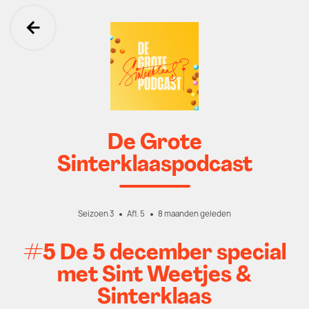
Ga terug
De Grote
Sinterklaaspodcast
Seizoen 3
Afl. 5
8 maanden geleden
#5 De 5 december special
met Sint Weetjes &
Sinterklaas