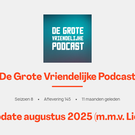
De Grote Vriendelijke Podcas
Seizoen 8
Aflevering 145
11 maanden geleden
pdate augustus 2025 (m.m.v. L