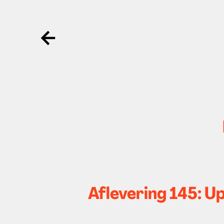
Ga terug
Aflevering 145: U