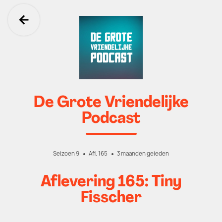
Ga terug
De Grote Vriendelijke
Podcast
Seizoen 9
Afl. 165
3 maanden geleden
Aflevering 165: Tiny
Fisscher