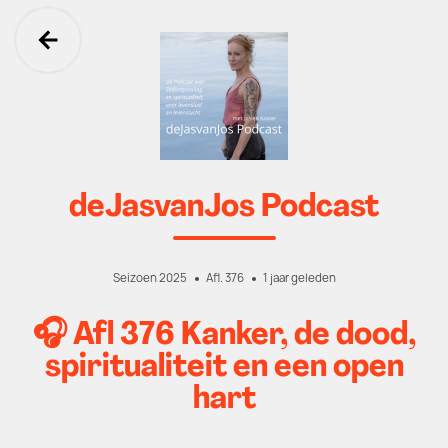
Ga terug
deJasvanJos Podcast
Seizoen 2025
Afl. 376
1 jaar geleden
🎧 Afl 376 Kanker, de dood,
spiritualiteit en een open
hart