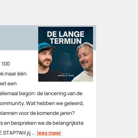
 100
ok maar één
met een
 allemaal begon: de lancering van de
 community. Wat hebben we geleerd,
de plannen voor de komende jaren?
o’s en bespreken we de belangrijkste
STAP?Wil jij …
lees meer