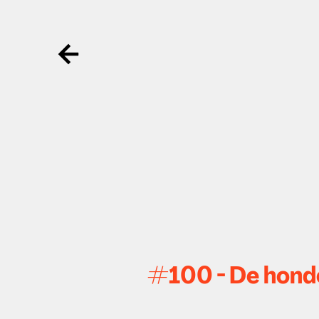
Ga terug
#100 - De honde