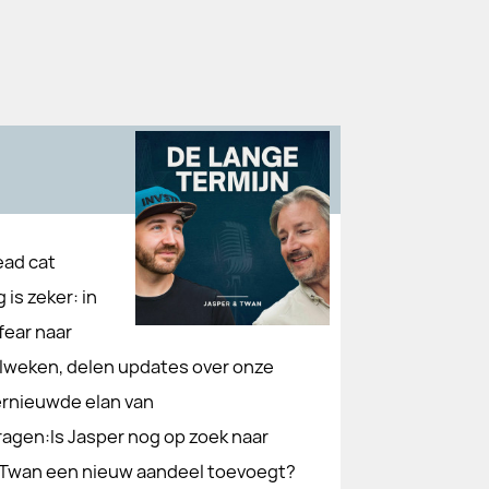
ead cat
is zeker: in
fear naar
lweken, delen updates over onze
hernieuwde elan van
agen:Is Jasper nog op zoek naar
 Twan een nieuw aandeel toevoegt?