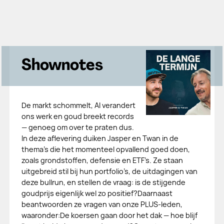
Shownotes
De markt schommelt, AI verandert
ons werk en goud breekt records
— genoeg om over te praten dus.
In deze aflevering duiken Jasper en Twan in de
thema’s die het momenteel opvallend goed doen,
zoals grondstoffen, defensie en ETF’s. Ze staan
uitgebreid stil bij hun portfolio’s, de uitdagingen van
deze bullrun, en stellen de vraag: is de stijgende
goudprijs eigenlijk wel zo positief?Daarnaast
beantwoorden ze vragen van onze PLUS-leden,
waaronder:De koersen gaan door het dak — hoe blijf