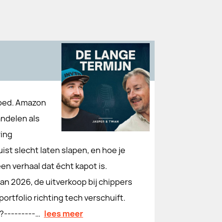
goed. Amazon
andelen als
ring
st slecht laten slapen, en hoe je
een verhaal dat écht kapot is.
an 2026, de uitverkoop bij chippers
ortfolio richting tech verschuift.
?---------…
lees meer