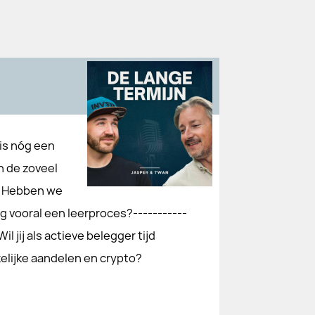
is nóg een
n de zoveel
n. Hebben we
ig vooral een leerproces?-----------
jij als actieve belegger tijd
elijke aandelen en crypto?