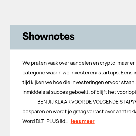
Shownotes
We praten vaak over aandelen en crypto, maar er 
categorie waarin we investeren: startups. Eens i
tijd kijken we hoe die investeringen ervoor staa
inmiddels al succes geboekt, of blijft het voorlop
-------BEN JIJ KLAAR VOOR DE VOLGENDE STAP?Wil 
besparen en wordt je graag verrast over aantrekk
Word ⁠⁠⁠⁠⁠⁠⁠⁠⁠⁠⁠⁠⁠⁠⁠⁠⁠⁠⁠⁠⁠⁠⁠⁠⁠⁠⁠⁠⁠⁠⁠⁠⁠⁠⁠⁠⁠⁠⁠⁠⁠⁠⁠⁠⁠⁠⁠⁠⁠⁠⁠⁠⁠⁠⁠⁠⁠⁠⁠⁠⁠⁠⁠⁠⁠⁠⁠⁠⁠DLT-PLUS lid⁠⁠⁠⁠⁠⁠⁠⁠⁠⁠⁠⁠⁠⁠⁠⁠⁠⁠⁠⁠⁠⁠⁠⁠⁠⁠⁠⁠⁠⁠⁠⁠⁠⁠⁠⁠⁠⁠⁠⁠⁠⁠⁠⁠⁠⁠⁠⁠⁠⁠⁠⁠⁠⁠⁠⁠…
lees meer