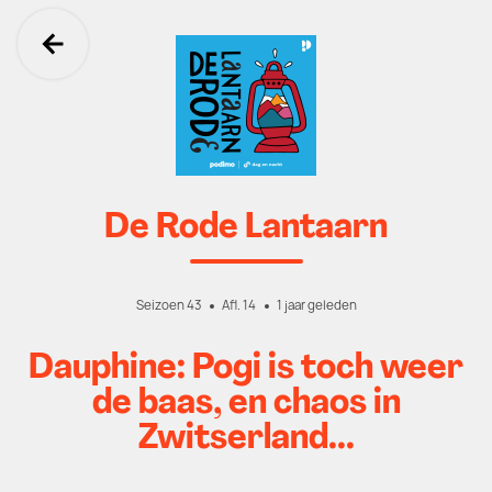
Ga terug
De Rode Lantaarn
Seizoen 43
Afl. 14
1 jaar geleden
Dauphine: Pogi is toch weer
de baas, en chaos in
Zwitserland...