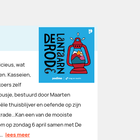
icieus, wat
en. Kasseien,
oers zelf
e busje, bestuurd door Maarten
iële thuisblijver en oefende op zijn
Strade...Kan een van de mooiste
Kom op zondag 6 april samen met De
r…
lees meer