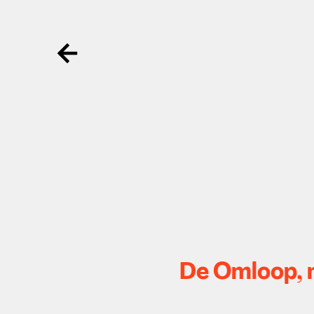
Ga terug
De Omloop, n