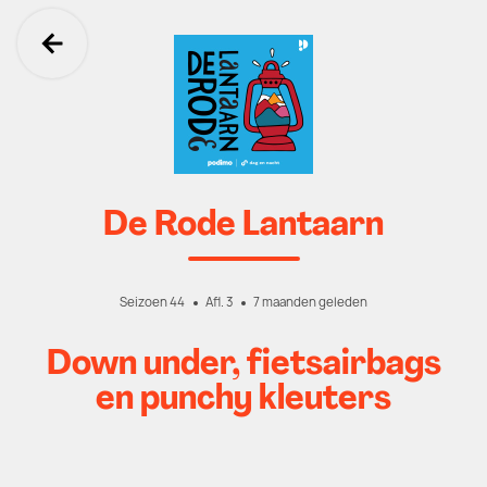
Ga terug
De Rode Lantaarn
Seizoen 44
Afl. 3
7 maanden geleden
Down under, fietsairbags
en punchy kleuters