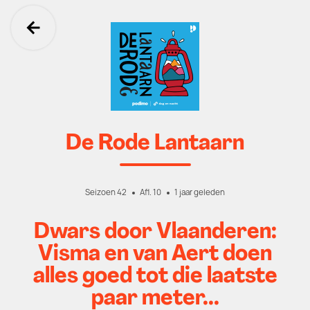
Ga terug
De Rode Lantaarn
Seizoen 42
Afl. 10
1 jaar geleden
Dwars door Vlaanderen:
Visma en van Aert doen
alles goed tot die laatste
paar meter...