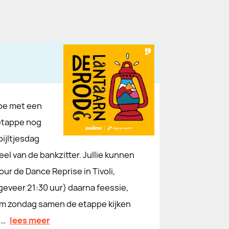
ppe met een
getappe nog
bijltjesdag
eel van de bankzitter. Jullie kunnen
our de Dance Reprise in Tivoli,
eveer 21:30 uur) daarna feessie,
 Kom zondag samen de etappe kijken
d…
lees meer