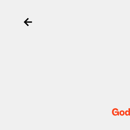
Ga terug
God 