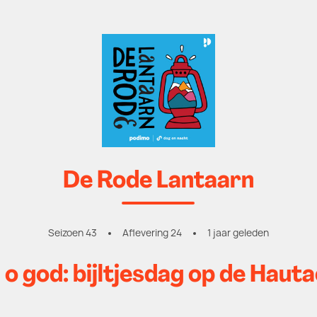
De Rode Lantaarn
Seizoen 43
Aflevering 24
1 jaar geleden
o god: bijltjesdag op de Hau