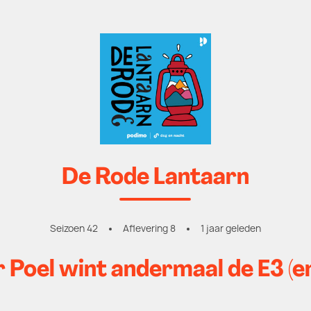
De Rode Lantaarn
Seizoen 42
Aflevering 8
1 jaar geleden
 Poel wint andermaal de E3 (