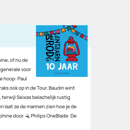
ine, of nu de
 generale voor
se hoop: Paul
raks ook op in de Tour. Baudin wint
rwijl Seixas belachelijk rustig
en laat ze de mannen zien hoe je de
phine door. 🪒 Philips OneBlade: De