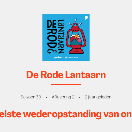
De Rode Lantaarn
Seizoen 39
Aflevering 2
2 jaar geleden
eelste wederopstanding van on