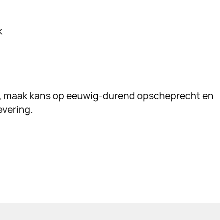
k
r, maak kans op eeuwig-durend opscheprecht en
evering.