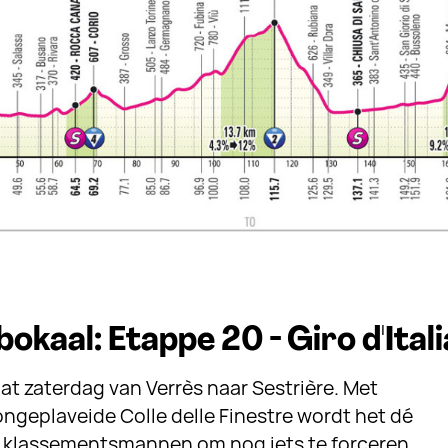
okaal: Etappe 20 - Giro d'Itali
aat zaterdag van Verrès naar Sestrière. Met
ngeplaveide Colle delle Finestre wordt het dé
e klassementsmannen om nog iets te forceren.