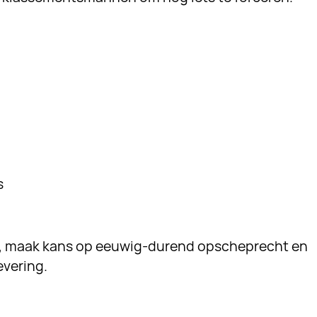
s
r, maak kans op eeuwig-durend opscheprecht en
evering.