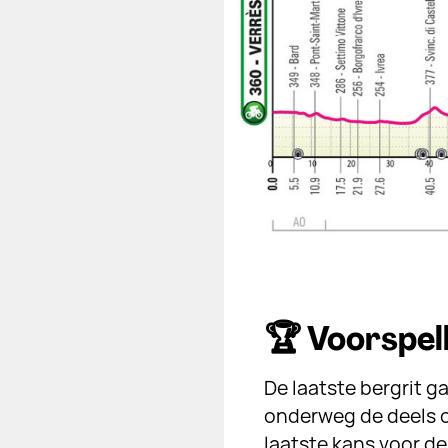
🏆 Voorspelb
De laatste bergrit g
onderweg de deels o
laatste kans voor d