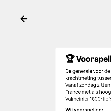
Ga terug
🏆 Voorspel
De generale voor de
krachtmeting tussen 
Vanaf zondag zitten
France met als hoog
Valmeinier 1800: lie
Wij voorspellen: