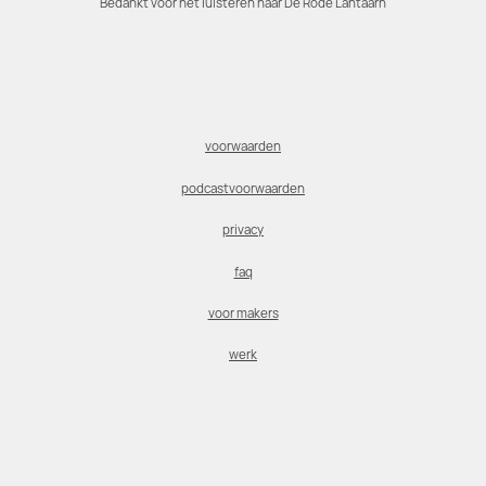
Bedankt voor het luisteren naar De Rode Lantaarn
voorwaarden
podcastvoorwaarden
privacy
faq
voor makers
werk