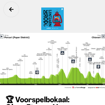
Ga terug
De Rode Lantaarn
🏆 Voorspelbokaal: