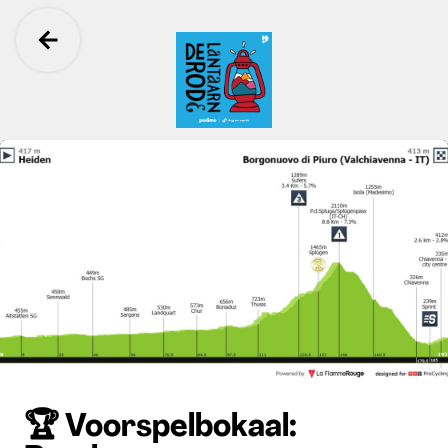
Ga terug
De Rode Lantaarn
🏆 Voorspelbokaal: