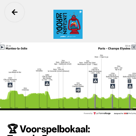
Ga terug
De Rode Lantaarn
🏆 Voorspelbokaal: