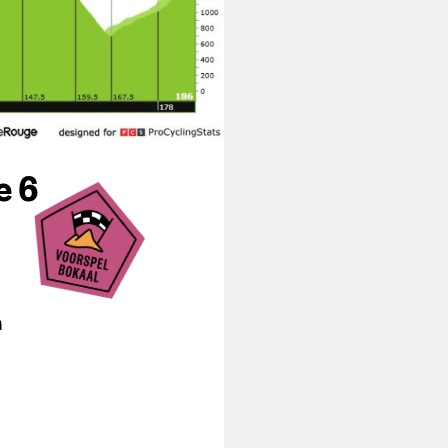
e 6
n